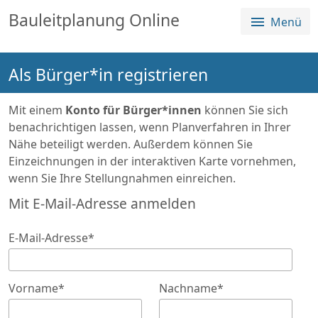
Sprungmenü
Direkt
Direkt
Bauleitplanung Online
Menü
Direkt
zur
zum
zum
Hauptnavigation
Inhalt
Login
springen
springen
Als Bürger*in registrieren
springen
Alle Planverfahren
Über die Plattform
Mit einem
Konto für Bürger*innen
können Sie sich
benachrichtigen lassen, wenn Planverfahren in Ihrer
Nähe beteiligt werden. Außerdem können Sie
Einzeichnungen in der interaktiven Karte vornehmen,
wenn Sie Ihre Stellungnahmen einreichen.
Mit E-Mail-Adresse anmelden
E-Mail-Adresse
*
Vorname
*
Nachname
*